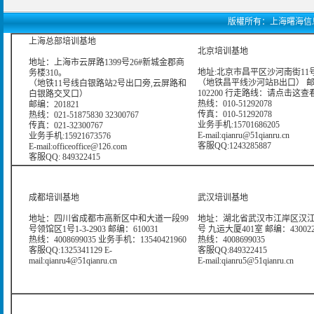
版權所有：上海曙海信息網絡科
上海总部培训基地
北京培训基地
地址：上海市云屏路1399号26#新城金郡商
地址:北京市昌平区沙河南街11号
务楼310。
（地铁昌平线沙河站B出口） 
（地铁11号线白银路站2号出口旁,云屏路和
102200 行走路线：
请点击这查
白银路交叉口）
热线：010-51292078
邮编：201821
传真：010-51292078
热线：021-51875830 32300767
业务手机:15701686205
传真：021-32300767
E-mail:qianru@51qianru.cn
业务手机:15921673576
客服QQ:1243285887
E-mail:officeoffice@126.com
客服QQ: 849322415
成都培训基地
武汉培训基地
地址：四川省成都市高新区中和大道一段99
地址：湖北省武汉市江岸区汉江
号领馆区1号1-3-2903 邮编：610031
号 九运大厦401室 邮编：43002
热线：4008699035 业务手机：13540421960
热线：4008699035
客服QQ:1325341129 E-
客服QQ:849322415
mail:qianru4@51qianru.cn
E-mail:qianru5@51qianru.cn