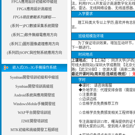
FPGA應用設計初級和中級班
法，利用FPGA开发设计高速数字化无
机、雷达、无线网络设备、无线遥感器
FPGA應用設計高級班
入学要求
FPGA項目實戰系列課程----
理工科类大专以上学历;喜欢并有志投身于I
(系列一)PCI數據采集系統開發
言。
(系列二)軟件無線電應用方向
班级规模及环境
为了保证培训效果，增加互动环节，我
(系列三)圖形圖像處理應用方向
下一期进行。
(系列四)SOPC與控制系統應用方向
时间地点
上课地点：
【【上海】：同济大学(沪西)
号线大剧院站)/深圳大学成教院 【北京
嵌入式OS--3G手機操作系統
路) 【武汉分部】：佳源大厦（高新二
最近开课时间(周末班/连续班/晚班）：
无
Symbian開發培訓初級和中級班
学时
◆课时： 请咨询客服
Symbian開發培訓高級班
◆外地学员：代理安排食宿（需提
☆注重质量
Android系統與應用開發班
☆边讲边练
☆合格学员免费推荐工作
WindowsMobile手機開發班
WAP平台開發培訓班
☆合格学员免费颁发相关工程师等资
J2ME開發培訓班
专注高端培训15年，曙海提供的证书
得到大家的认同，受到用人单位的广
MTK初級和高級開發工程師班