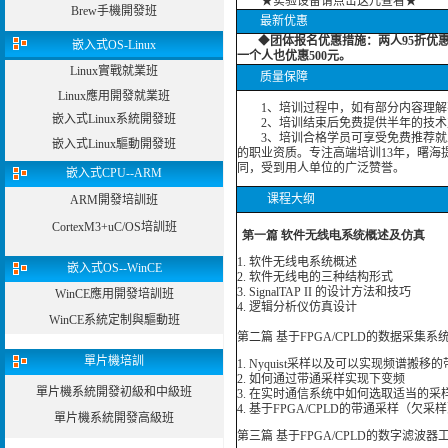
★实验设备请点击这儿查看★
Brew手機開發班
最新优惠
◆
团体报名优惠措施：
两人95折优
嵌入式OS-Linux
一个人也优惠500元。
Linux實戰就業班
质量保障
Linux應用開發就業班
1、培训过程中，如有部分内容理解
嵌入式Linux系統開發班
2、培训结束后免费提供半年的技术
3、培训合格学员可享受免费推荐就业
嵌入式Linux驅動開發班
的职业资质。专注高端培训13年，曙海
同，受到用人单位的广泛赞誉。
嵌入式CPU--ARM
课程大纲
ARM開發培訓班
CortexM3+uC/OS培訓班
第一篇 软件无线电系统概述及仿真
1. 软件无线电系统概述
嵌入式OS--WinCE
2. 软件无线电的三种结构形式
3. SignalTAP II 的设计方法和技巧
WinCE應用開發培訓班
4. 逻辑分析仪仿真设计
WinCE系統定制與驅動班
第二篇 基于FPGA/CPLD的数据采集
單片機培訓
1. Nyquist采样以及可以实现频谱搬
2. 如何通过带通采样实现下变频
單片機系統開發初級和中級班
3. 在实时通信系统中如何选取适当的
4. 基于FPGA/CPLD的带通采样（
單片機系統開發高級班
第三篇 基于FPGA/CPLD的数字滤波