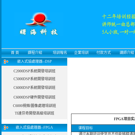
首 頁
課程介紹
培訓報名
企業培訓
付款方式
講師介紹
嵌入式協處理器--DSP
C2000DSP系統開發培訓班
C5000DSP系統開發培訓班
C6000DSP系統開發培訓班
C6000DSP硬件開發培訓班
C6000視頻/圖像處理培訓班
TI達芬奇開發高級培訓班
FPGA项目
嵌入式協處理器--FPGA
课程目标
通过本期培训使学员不但能够精通基于