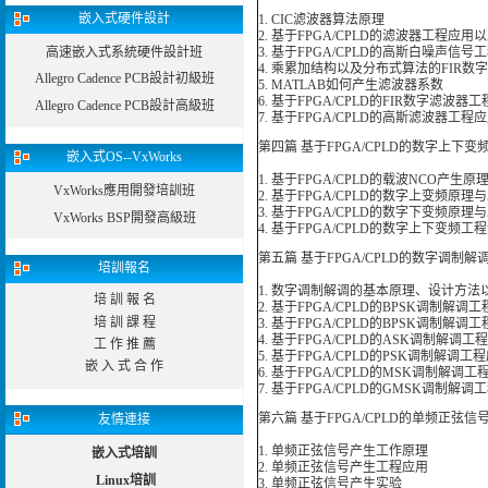
嵌入式硬件設計
1. CIC滤波器算法原理
2. 基于FPGA/CPLD的滤波器工程应
高速嵌入式系統硬件設計班
3. 基于FPGA/CPLD的高斯白噪声信
4. 乘累加结构以及分布式算法的FIR数
Allegro Cadence PCB設計初級班
5. MATLAB如何产生滤波器系数
6. 基于FPGA/CPLD的FIR数字滤
Allegro Cadence PCB設計高級班
7. 基于FPGA/CPLD的高斯滤波器工
第四篇 基于FPGA/CPLD的数字上下
嵌入式OS--VxWorks
1. 基于FPGA/CPLD的载波NCO产生
VxWorks應用開發培訓班
2. 基于FPGA/CPLD的数字上变频原理
3. 基于FPGA/CPLD的数字下变频原理
VxWorks BSP開發高級班
4. 基于FPGA/CPLD的数字上下变频工
第五篇 基于FPGA/CPLD的数字调制
培訓報名
1. 数字调制解调的基本原理、设计方
培 訓 報 名
2. 基于FPGA/CPLD的BPSK调制解调
培 訓 課 程
3. 基于FPGA/CPLD的BPSK调制解调
4. 基于FPGA/CPLD的ASK调制解
工 作 推 薦
5. 基于FPGA/CPLD的PSK调制解
嵌 入 式 合 作
6. 基于FPGA/CPLD的MSK调制解
7. 基于FPGA/CPLD的GMSK调制
第六篇 基于FPGA/CPLD的单频正弦
友情連接
1. 单频正弦信号产生工作原理
嵌入式培訓
2. 单频正弦信号产生工程应用
Linux培訓
3. 单频正弦信号产生实验