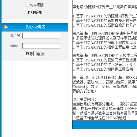
FPGA培訓
第七篇 伪随机m序列产生和高斯白噪声
DSP培訓
1. 基于FPGA/CPLD的伪随机m序列
2. 基于FPGA/CPLD的高斯白噪声
3. 基于FPGA/CPLD的高斯白噪声信号
學員
VIP專區
第八篇 基于FPGA/CPLD的多速率信
用戶名:
1. 多速率信号处理概述以及取样率变换
2. 基于FPGA/CPLD的抽取工程应用
密碼:
3. 基于FPGA/CPLD的插值工程应用
第九篇 基于FPGA/CPLD的同步技术
1. 基于FPGA/CPLD的载波同步工程
2. 基于FPGA/CPLD的位（码元）同
3. 基于FPGA/CPLD的帧同步工程应
第十篇 项目实训 项目名称：基于BPS
滤波器、载波NCO、高斯白噪声、数字下
Costas环)、数字上变频、高斯滤波
程的方式实现）
项目主要内容：
该通信系统有两部分组成，一部分为高
机。 在基于FPGA设计的高速数字化无
制，然后再通过数字上变频将基带信号混
上这些工作全部是在FPGA内通过