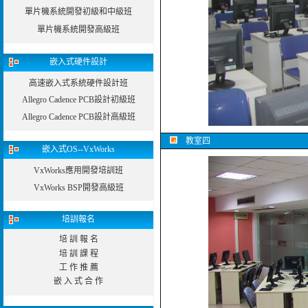
單片機系統開發初級和中級班
單片機系統開發高級班
嵌入式硬件設計
高速嵌入式系統硬件設計班
Allegro Cadence PCB設計初級班
Allegro Cadence PCB設計高級班
教室四
嵌入式OS--VxWorks
VxWorks應用開發培訓班
VxWorks BSP開發高級班
培訓報名
培 訓 報 名
培 訓 課 程
工 作 推 薦
嵌 入 式 合 作