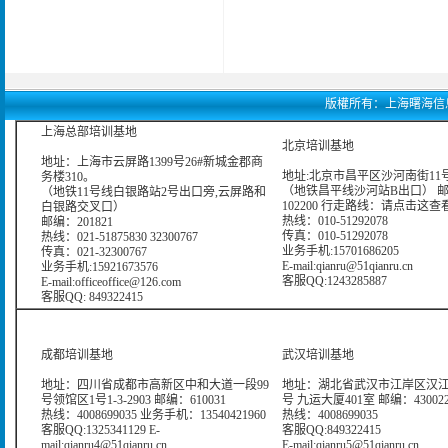
版權所有：上海曙海信息網絡科
上海总部培训基地
北京培训基地
地址：上海市云屏路1399号26#新城金郡商
地址:北京市昌平区沙河南街11号
务楼310。
（地铁昌平线沙河站B出口） 
（地铁11号线白银路站2号出口旁,云屏路和
102200 行走路线：
请点击这查
白银路交叉口）
热线：010-51292078
邮编：201821
传真：010-51292078
热线：021-51875830 32300767
业务手机:15701686205
传真：021-32300767
E-mail:qianru@51qianru.cn
业务手机:15921673576
客服QQ:1243285887
E-mail:officeoffice@126.com
客服QQ: 849322415
成都培训基地
武汉培训基地
地址：四川省成都市高新区中和大道一段99
地址：湖北省武汉市江岸区汉江
号领馆区1号1-3-2903 邮编：610031
号 九运大厦401室 邮编：43002
热线：4008699035 业务手机：13540421960
热线：4008699035
客服QQ:1325341129 E-
客服QQ:849322415
mail:qianru4@51qianru.cn
E-mail:qianru5@51qianru.cn