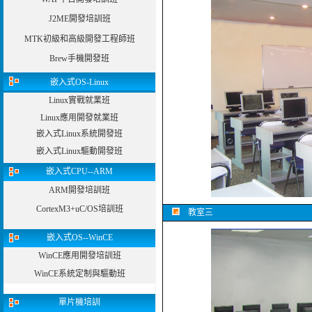
J2ME開發培訓班
MTK初級和高級開發工程師班
Brew手機開發班
嵌入式OS-Linux
Linux實戰就業班
Linux應用開發就業班
嵌入式Linux系統開發班
嵌入式Linux驅動開發班
嵌入式CPU--ARM
ARM開發培訓班
CortexM3+uC/OS培訓班
教室三
嵌入式OS--WinCE
WinCE應用開發培訓班
WinCE系統定制與驅動班
單片機培訓