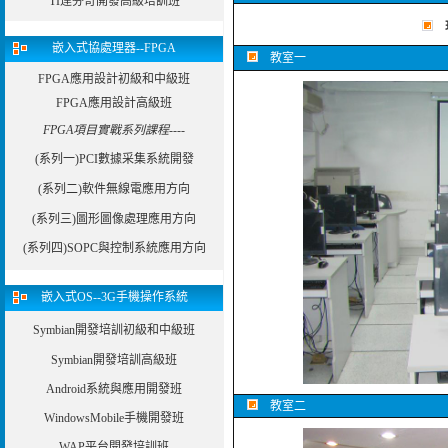
TI達芬奇開發高級培訓班
嵌入式協處理器--FPGA
教室一
FPGA應用設計初級和中級班
FPGA應用設計高級班
FPGA項目實戰系列課程----
(系列一)PCI數據采集系統開發
(系列二)軟件無線電應用方向
(系列三)圖形圖像處理應用方向
(系列四)SOPC與控制系統應用方向
嵌入式OS--3G手機操作系統
Symbian開發培訓初級和中級班
Symbian開發培訓高級班
Android系統與應用開發班
教室二
WindowsMobile手機開發班
WAP平台開發培訓班