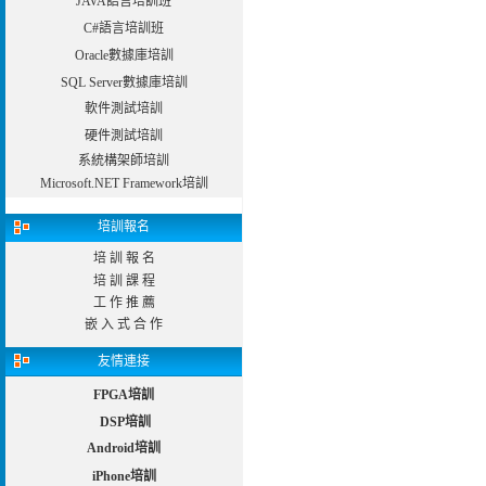
JAVA語言培訓班
C#語言培訓班
Oracle數據庫培訓
SQL Server數據庫培訓
軟件測試培訓
硬件測試培訓
系統構架師培訓
Microsoft.NET Framework培訓
培訓報名
培 訓 報 名
培 訓 課 程
工 作 推 薦
嵌 入 式 合 作
友情連接
FPGA培訓
DSP培訓
Android培訓
iPhone培訓