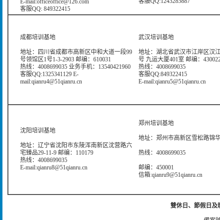
客服QQ:1243285887
E-mail:officeoffice@126.com
客服QQ: 849322415
成都培训基地
武汉培训基地
地址：四川省成都市高新区中和大道一段99
地址：湖北省武汉市江岸区汉江
号领馆区1号1-3-2903 邮编：610031
号 九运大厦401室 邮编：43002
热线：4008699035 业务手机：13540421960
热线：4008699035
客服QQ:1325341129 E-
客服QQ:849322415
mail:qianru4@51qianru.cn
E-mail:qianru5@51qianru.cn
郑州培训基地
沈阳培训基地
地址：郑州市高新区雪松路锦华大
地址：辽宁省沈阳市东陵浑南新区沈营路六
宅臻品29-11-9 邮编：110179
热线：4008699035
热线：4008699035
E-mail:qianru8@51qianru.cn
邮编：450001
信箱:qianru9@51qianru.cn
雙休日、節假日及晚上