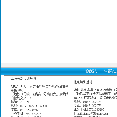
版權所有：上海曙海信息網絡科
上海总部培训基地
北京培训基地
地址：上海市云屏路1399号26#新城金郡商
地址:北京市昌平区沙河南街11号
务楼310。
（地铁昌平线沙河站B出口） 
（地铁11号线白银路站2号出口旁,云屏路和
102200 行走路线：
请点击这查
白银路交叉口）
热线：010-51292078
邮编：201821
传真：010-51292078
热线：021-51875830 32300767
业务手机:15701686205
传真：021-32300767
E-mail:qianru@51qianru.cn
业务手机:15921673576