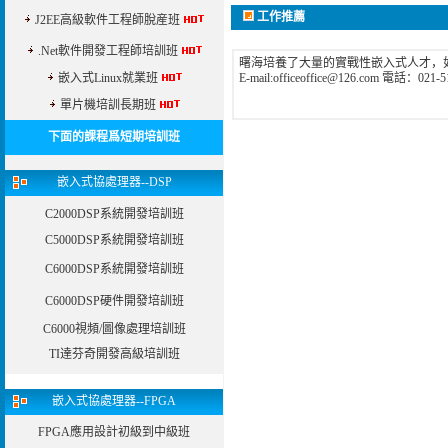
工作推薦
J2EE高級軟件工程師脫産班
.Net軟件開發工程師培訓班
曙海培養了大量的實戰性嵌入式人才，
嵌入式Linux就業班
E-mail:officeoffice@126.com 電話：021-5
單片機培訓長期班
下面的課程爲短期培訓班
嵌入式協處理器--DSP
C2000DSP系統開發培訓班
C5000DSP系統開發培訓班
C6000DSP系統開發培訓班
C6000DSP硬件開發培訓班
C6000視頻/圖像處理培訓班
TI達芬奇開發高級培訓班
嵌入式協處理器--FPGA
FPGA應用設計初級到中級班