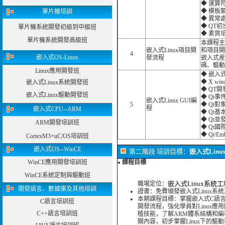
◆ 運算
◆ 模板
單片機培訓
◆ 異常處
◆ QT初
單片機系統開發初級到中級班
◆ 素質
單片機系統開發高級班
本課程主
嵌入式Linux項目開
和項目開
4
嵌入式OS-Linux
發流程
嵌入式産
碼、驅動
Linux應用開發班
◆ 嵌入式L
◆ X w
嵌入式Linux系統開發班
◆ QT開
嵌入式Linux驅動開發班
◆ Qt事
嵌入式Linux GUI編
5
◆ Qt對
程
嵌入式CPU--ARM
◆ Qt基
◆ Qt並
ARM開發培訓班
◆ Qt國
◆ Qt/E
CortexM3+uC/OS培訓班
嵌入式OS--WinCE
第二階段 培訓目標：
嵌入式Lin
WinCE應用開發培訓班
課程目標
●
WinCE系統定制與驅動班
嵌入式Linux系統
職場定位：
開發語言、數據庫及其他培訓
證書：免費頒發嵌入式Linux系
本期課程目標：掌握嵌入式C語言編
C語言培訓班
開發流程，強化學員對Linux應用開
C++語言培訓班
植技能，了解ARM體系結構和編
關內容，初步掌握Linux下的驅