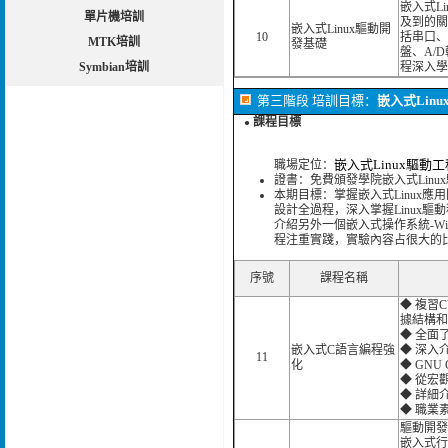
嵌入式L
單片機培訓
及到的關
嵌入式Linux驅動開
10
括串口、
MTK培訓
發基礎
盤、A/
Symbian培訓
程深入學
第三階段 培訓目標：
嵌入式Lin
課程目標
●
嵌入式Linux驅動
職場定位：
證書：免費頒發學院嵌入式Linu
本期目標：掌握嵌入式Linux
設計全過程，深入掌握Linux
介紹另外一個嵌入式操作系統-Wi
程注重實踐，實驗內容占很大的
序號
課程名稱
◆ 複習
據結構和
◆ 全面
嵌入式C語言編程強
◆ 深入
11
化
◆ GNU
◆ 從宏
◆ 詳細
◆ 職業
驅動開發
嵌入式行