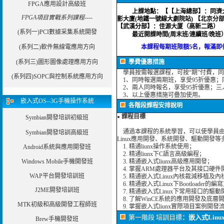
FPGA應用設計高級班
上課地點：
【【上海總部】：同濟大
FPGA項目實戰系列課程----
影大廈(地鐵一號線大劇院站) 【北京分
【武漢分部】：佳源大厦（高新二路） 
(系列一)PCI數據采集系統開發
最近開課時間(周末班/連續班/晚班
(系列二)軟件無線電應用方向
本課程每期班限額5名，報滿即停
(系列三)圖形圖像處理應用方向
學費優惠措施
學員按需報選課程，可按“期”付費，
(系列四)SOPC與控制系統應用方向
1、同時報選兩期班，享受95折優惠；
2、兩人同時報名，享受95折優惠；三
3、以上優惠措施可疊加使用。
嵌入式OS--3G手機操作系統
各階段課程安排說明
課程目標
Symbian開發培訓初級班
●
通過本課程的系統學習，可以使學員由淺
Symbian開發培訓高級班
Linux應用開發、系統開發、驅動開發
1. 精通liunx操作系統使用；
Android系統與應用開發班
2. 精通liunx下C語言高級編程；
Windows Mobile手機開發班
3. 精通嵌入式liunx高級應用開發；
4. 掌握ARM處理器平台及其接口硬件
WAP平台開發培訓班
5. 精通嵌入式Linux內核裁減移植及
6. 精通嵌入式Linux下Bootloader的
J2ME開發培訓班
7. 精通嵌入式Linux下常用接口的驅動
8. 了解WinCE系統的應用開發及底層
MTK初級和高級開發工程師班
9. 掌握嵌入式liunx實際項目案例開發
第一階段 培訓目標
：
嵌入式Lin
Brew手機開發班