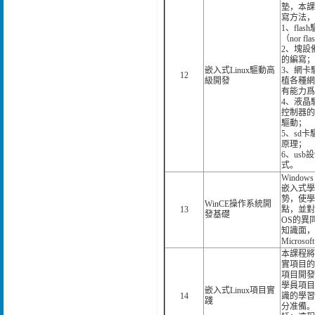
墊，本課
寫方法，
1、fla
（nor fla
2、塊設
的編寫；
嵌入式Linux驅動高
3、網卡
12
級開發
植各種網
有能力爲
4、液晶驅
控制器的
驅動；
5、sd
原理；
6、us
式。
Wind
嵌入式學
勢，使學
WinCE操作系統開
13
點，並對
發基礎
OS的異
知識面，
Micro
本課程將
實項目的
項目開發
學員項目
嵌入式Linux項目實
14
識的學習
踐
分准備。