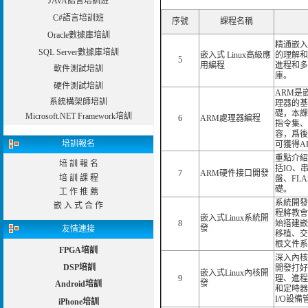
JAVA語言培訓班
C#語言培訓班
序號
課程名稱
Oracle數據庫培訓
精通嵌入
SQL Server數據庫培訓
嵌入式 Linux高級應
的理解和
5
用編程
進程和多
軟件測試培訓
庫。
硬件測試培訓
ARM是
系統構架師培訓
理器的基
礎，本課
Microsoft.NET Framework培訓
6
ARM處理器編程
指令集、
容，爲後
培訓報名
可獲得A
重點介紹
培 訓 報 名
括IO、
7
ARM硬件接口開發
培 訓 課 程
盤、FL
礎。
工 作 推 薦
系統開發
嵌 入 式 合 作
程將教會
嵌入式Linux系統開
8
始搭建嵌
發
友情連接
移植、交
根文件系
FPGA培訓
深入內核
DSP培訓
開發打好
嵌入式Linux內核開
9
理、進程
發
Android培訓
和定時器
I/O設
iPhone培訓