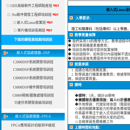
J2EE高級軟件工程師脫産班
嵌入式Linux全能培
.Net軟件開發工程師培訓班
入學要求:
嵌入式Linux就業班
理工科類專科（包括專科）以上學曆，
單片機培訓長期班
教學質量保障
下面的課程爲短期培訓班
◆ 我們采用3.0的教學方式，教學過程
◆ 提供學員職業素養教育；
◆ 培訓合格學員可提供就業保障;
嵌入式協處理器--DSP
◆ 培訓過程中，如有部分內容理解不透
◆ 培訓結束後免費提供半年的技術支持
C2000DSP系統開發培訓班
就業承諾
C5000DSP系統開發培訓班
1. 成績合格的推薦就業；
2. 對學員進行職業素養教育；根據學
C6000DSP系統開發培訓班
務，保證就業質量。
課時
C6000DSP硬件開發培訓班
C6000視頻/圖像處理培訓班
◆
課時：
5天，總計48學時
◆
團體報名優惠措施：兩人95折優
TI達芬奇開發高級培訓班
◆外地學員：代理安排食宿（需提前
☆達到相關專業能力的學員免費頒發
作爲最早專注于嵌入式培訓的專業機構
嵌入式協處理器--FPGA
可，學員的能力得到大家的認同
。
☆合格學員免費推薦工作
FPGA應用設計初級到中級班
上課時間和地點：