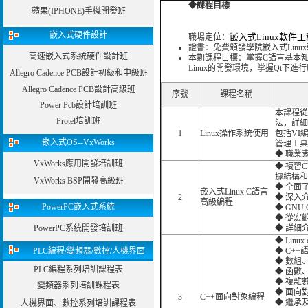
◆課程目標
蘋果(IPHONE)手機開發班
嵌入式硬件設計
嵌入式Linux軟件
職場定位：
證書：免費頒發學院嵌入式Linu
高速嵌入式系統硬件設計班
本期課程目標：掌握C語言基本知
Linux的開發環境，掌握Qt下
Allegro Cadence PCB設計初級和中級班
Allegro Cadence PCB設計高級班
序號
課程名稱
Power Pcb設計培訓班
本課程從
Protel培訓班
法，詳細
1
Linux操作系統使用
包括VI編
嵌入式OS--VxWorks
管理工具
◆ 職業
VxWorks應用開發培訓班
◆ 複習
據結構和
VxWorks BSP開發高級班
◆ 全面
嵌入式Linux C語言
2
◆ 深入
高級編程
PowerPC嵌入式系統
◆ GNU
◆ 從宏
PowerPC系統開發培訓班
◆ 詳細
◆ Linu
PLC編程/變頻器/數控/人機界面
◆ C++
◆ 數組
PLC編程系列培訓課程表
◆ 函數
◆ 複雜
變頻器系列培訓課程表
◆ 面向
3
C++面向對象編程
◆ 繼承
人機界面、數控系列培訓課程表